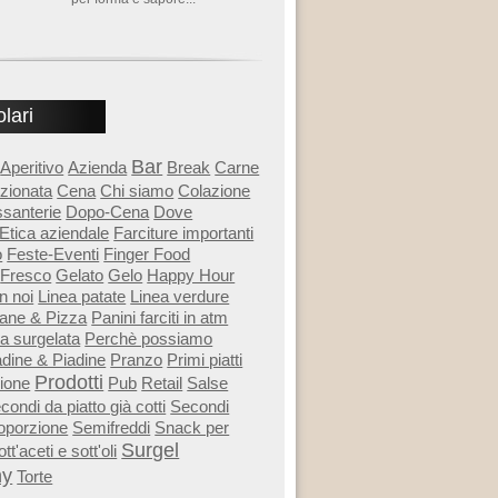
lari
Bar
Aperitivo
Azienda
Break
Carne
rzionata
Cena
Chi siamo
Colazione
ssanterie
Dopo-Cena
Dove
Etica aziendale
Farciture importanti
o
Feste-Eventi
Finger Food
Fresco
Gelato
Gelo
Happy Hour
n noi
Linea patate
Linea verdure
ane & Pizza
Panini farciti in atm
a surgelata
Perchè possiamo
adine & Piadine
Pranzo
Primi piatti
Prodotti
ione
Pub
Retail
Salse
condi da piatto già cotti
Secondi
noporzione
Semifreddi
Snack per
Surgel
tt'aceti e sott'oli
ny
Torte