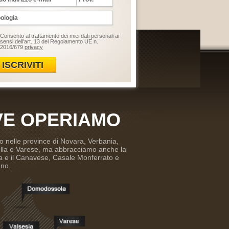
Consento al trattamento dei miei dati personali ai
sensi dell'art. 13 del Regolamento UE n.
2016/679
privacy
ISCRIVITI
E OPERIAMO
o nelle province di Novara, Verbania,
iella e Varese, ma abbracciamo anche la
rea e il Canavese, Casale Monferrato e
ano.