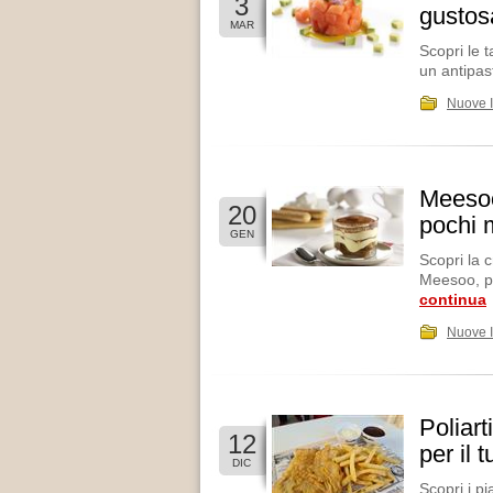
3
gustosa
MAR
Scopri le t
un antipas
Nuove 
Meesoo,
20
pochi 
GEN
Scopri la 
Meesoo, pe
continua
Nuove 
Poliart
12
per il 
DIC
Scopri i pi