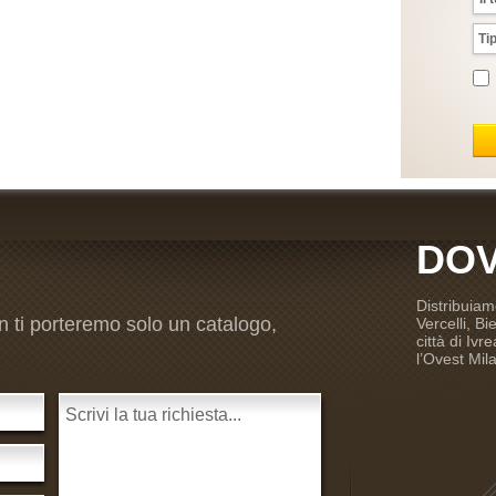
DOV
Distribuiam
n ti porteremo solo un catalogo,
Vercelli, B
città di Iv
l’Ovest Mil