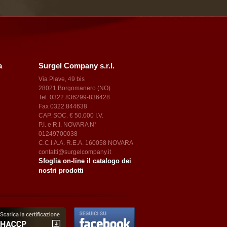
a
Surgel Company s.r.l.
Via Piave, 49 bis
28021 Borgomanero (NO)
Tel. 0322.836299-836428
l
Fax 0322.844638
CAP. SOC. € 50.000 I.V.
P.I. e R.I. NOVARA N°
01249700038
C.C.I.A.A. R.E.A. 160058 NOVARA
contatti@surgelcompany.it
Sfoglia on-line il catalogo dei
nostri prodotti