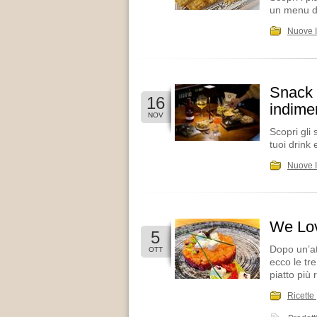
un menu di
Nuove 
Snack d
16
indime
NOV
Scopri gli 
tuoi drink 
Nuove 
We Love
5
Dopo un’at
OTT
ecco le tre
piatto più 
Ricette