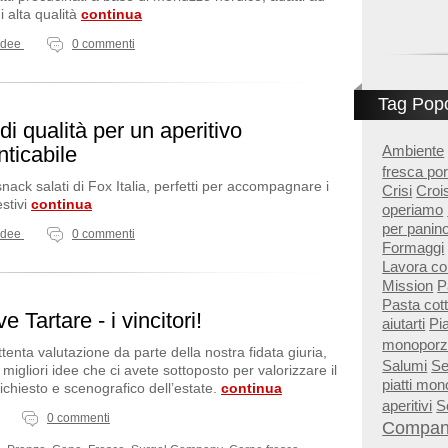
 alta qualità
continua
Idee
0 commenti
Tag Popo
i qualità per un aperitivo
Ambiente
nticabile
fresca po
snack salati di Fox Italia, perfetti per accompagnare i
Crisi
Croi
estivi
continua
operiamo
per panin
Idee
0 commenti
Formaggi
Lavora co
Mission
P
Pasta cott
 Tartare - i vincitori!
aiutarti
Pi
monoporz
tenta valutazione da parte della nostra fidata giuria,
Salumi
Se
 migliori idee che ci avete sottoposto per valorizzare il
piatti mo
richiesto e scenografico dell’estate.
continua
aperitivi
So
0 commenti
Compa