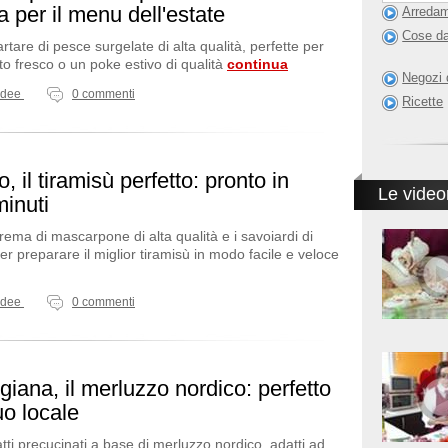
 per il menu dell'estate
Arredam
Cose da
artare di pesce surgelate di alta qualità, perfette per
to fresco o un poke estivo di qualità
continua
Negozi 
Idee
0 commenti
Ricette
 il tiramisù perfetto: pronto in
Le video
minuti
crema di mascarpone di alta qualità e i savoiardi di
r preparare il miglior tiramisù in modo facile e veloce
Idee
0 commenti
igiana, il merluzzo nordico: perfetto
tuo locale
atti precucinati a base di merluzzo nordico, adatti ad