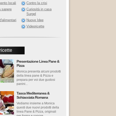
ento locali
Contro la crisi
 sapere
Curiosità in casa
Surgel
d'alimentari
Nuove Idee
Videoricette
ricette
Presentazione Linea Pane &
Pizza
Monica presenta alcuni prodotti
della linea pane & Pizza e
prepara per voi due gustosi
panini...
Tasca Mediterranea &
Schiacciata Romana
Vediamo insieme a Monica
questi due nuovi prodotti della
linea Pane & Pizza, originali
per forma e sapore...