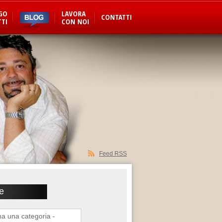
GO
LAVORA
CONTATTI
TI
CON NOI
Feed RSS
e