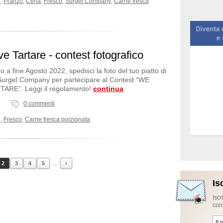
i
Pranzo
Cena
Fresco
Surgel Company
Carne fresca
,
,
,
,
,
e Tartare - contest fotografico
o a fine Agosto 2022, spedisci la foto del tuo piatto di
Surgel Company per partecipare al Contest “WE
ARE”. Leggi il regolamento!
continua
0 commenti
i
Fresco
Carne fresca porzionata
,
,
...
2
3
4
5
›
Is
Iscr
cons