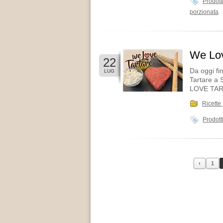
Prodott
porzionata
We Lov
22
Da oggi fin
LUG
Tartare a 
LOVE TART
Ricette
Prodott
‹
1