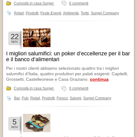
Curiosità in casa Surgel
0 commenti
Retail
Prodotti
Feste-Eventi
Ambiente
Torte
Surgel Company
,
,
,
,
,
22
NOV
I migliori salumifici: un poker d’eccellenze per il bar
e il banco d’alimentari
Per i nostri clienti abbiamo selezionato quattro tra i migliori
salumifici d'Italia, quattro produttori per palati esigenti: Capitelli,
Grossetti, Castelleonese e Casa Graziano.
continua
Curiosità in casa Surgel
0 commenti
Bar
Pub
Retail
Prodotti
Fresco
Salumi
Surgel Company
,
,
,
,
,
,
5
NOV