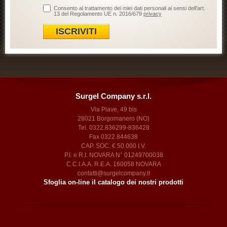
Consento al trattamento dei miei dati personali ai sensi dell'art.
13 del Regolamento UE n. 2016/679
privacy
ISCRIVITI
Surgel Company s.r.l.
Via Piave, 49 bis
28021 Borgomanero (NO)
Tel. 0322.836299-836428
Fax 0322.844638
CAP. SOC. € 50.000 I.V.
P.I. e R.I. NOVARA N° 01249700038
C.C.I.A.A. R.E.A. 160058 NOVARA
contatti@surgelcompany.it
Sfoglia on-line il catalogo dei nostri prodotti