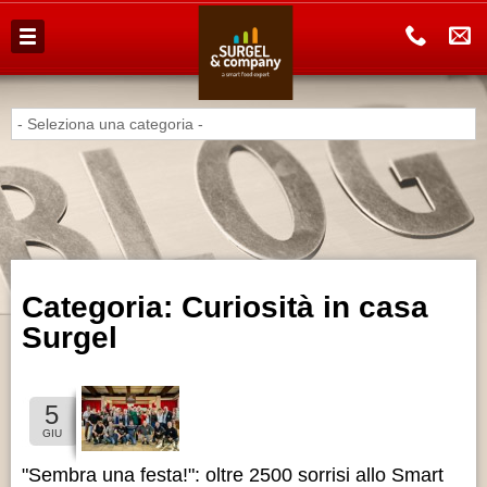
AZIENDA
PRODOTTI
HAI UN BAR?
HAI UN PUB?
ALIMENTARISTI
Categoria: Curiosità in casa
CATALOGO
PRODOTTI
Surgel
5
GIU
LAVORA
CON NOI
"Sembra una festa!": oltre 2500 sorrisi allo Smart