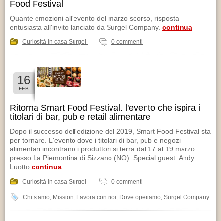
CONTATTI
Food Festival
Quante emozioni all'evento del marzo scorso, risposta
entusiasta all'invito lanciato da Surgel Company.
continua
Curiosità in casa Surgel
0 commenti
16
FEB
Ritorna Smart Food Festival, l'evento che ispira i
titolari di bar, pub e retail alimentare
Dopo il successo dell'edizione del 2019, Smart Food Festival sta
per tornare. L'evento dove i titolari di bar, pub e negozi
alimentari incontrano i produttori si terrà dal 17 al 19 marzo
presso La Piemontina di Sizzano (NO). Special guest: Andy
Luotto
continua
Curiosità in casa Surgel
0 commenti
Chi siamo
Mission
Lavora con noi
Dove operiamo
Surgel Company
,
,
,
,