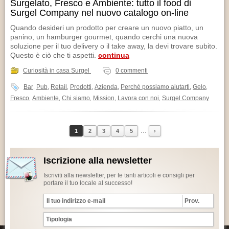
Surgelato, Fresco e Ambiente: tutto il food di
Surgel Company nel nuovo catalogo on-line
Quando desideri un prodotto per creare un nuovo piatto, un
panino, un hamburger gourmet, quando cerchi una nuova
soluzione per il tuo delivery o il take away, la devi trovare subito.
Questo è ciò che ti aspetti.
continua
Curiosità in casa Surgel
0 commenti
Bar
Pub
Retail
Prodotti
Azienda
Perchè possiamo aiutarti
Gelo
,
,
,
,
,
,
,
Fresco
Ambiente
Chi siamo
Mission
Lavora con noi
Surgel Company
,
,
,
,
,
...
1
2
3
4
5
›
Iscrizione alla newsletter
Iscriviti alla newsletter, per te tanti articoli e consigli per
portare il tuo locale al successo!